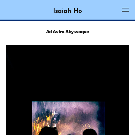
Isaiah Ho
Ad Astra Abyssoque